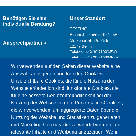
Benötigen Sie eine
Unser Standort
individuelle Beratung?
TESTING
Bluhm & Feuerherdt GmbH
Motzener Straße 26 b
Ansprechpartner >
12277 Berlin
Telefon: +49 30 7109645-0
Telefax: +49 30 7109645-98
Kontaktformular >
Wir verwenden auf den Seiten dieser Website eine
info@testing.de
Auswahl an eigenen und fremden Cookies:
Unverzichtbare Cookies, die für die Nutzung der
Website erforderlich sind; funktionale Cookies, die
für eine bessere Benutzerfreundlichkeit bei der
Nutzung der Website sorgen; Performance-Cookies,
die wir verwenden, um aggregierte Daten über die
Dieser Inhalt ist blockiert, da die Google Maps
Nutzung der Website und Statistiken zu generieren;
Cookies nicht akzeptiert wurden.
und Marketing-Cookies, die verwendet werden, um
relevante Inhalte und Werbung anzuzeigen. Wenn
NUR DIE GOOGLE MAPS COOKIES