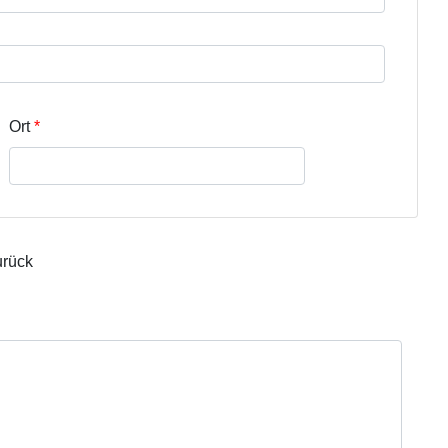
r Zeile 3
Ort
urück