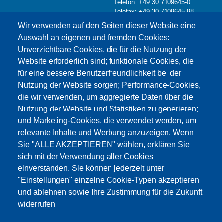
Telefon: +49 30 7109645-0
Telefax: +49 30 7109645-98
Kontaktformular >
Wir verwenden auf den Seiten dieser Website eine
info@testing.de
Auswahl an eigenen und fremden Cookies:
Unverzichtbare Cookies, die für die Nutzung der
Website erforderlich sind; funktionale Cookies, die
für eine bessere Benutzerfreundlichkeit bei der
Nutzung der Website sorgen; Performance-Cookies,
die wir verwenden, um aggregierte Daten über die
Dieser Inhalt ist blockiert, da die Google Maps
Nutzung der Website und Statistiken zu generieren;
Cookies nicht akzeptiert wurden.
und Marketing-Cookies, die verwendet werden, um
relevante Inhalte und Werbung anzuzeigen. Wenn
NUR DIE GOOGLE MAPS COOKIES
Sie "ALLE AKZEPTIEREN" wählen, erklären Sie
AKZEPTIEREN.
sich mit der Verwendung aller Cookies
einverstanden. Sie können jederzeit unter
Alle Cookies akzeptieren
"Einstellungen" einzelne Cookie-Typen akzeptieren
und ablehnen sowie Ihre Zustimmung für die Zukunft
widerrufen.