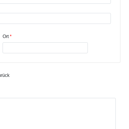
r Zeile 3
Ort
urück