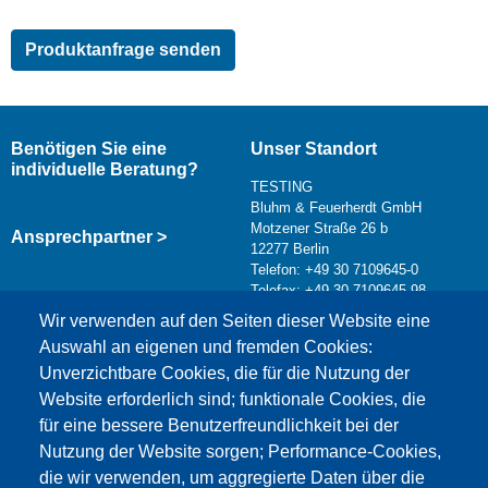
Benötigen Sie eine
Unser Standort
individuelle Beratung?
TESTING
Bluhm & Feuerherdt GmbH
Motzener Straße 26 b
Ansprechpartner >
12277 Berlin
Telefon: +49 30 7109645-0
Telefax: +49 30 7109645-98
Kontaktformular >
Wir verwenden auf den Seiten dieser Website eine
info@testing.de
Auswahl an eigenen und fremden Cookies:
Unverzichtbare Cookies, die für die Nutzung der
Website erforderlich sind; funktionale Cookies, die
für eine bessere Benutzerfreundlichkeit bei der
Nutzung der Website sorgen; Performance-Cookies,
die wir verwenden, um aggregierte Daten über die
Dieser Inhalt ist blockiert, da die Google Maps