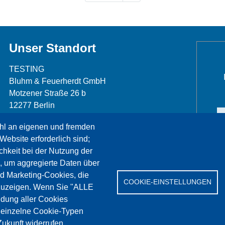
Unser Standort
TESTING
Bluhm & Feuerherdt GmbH
Motzener Straße 26 b
12277 Berlin
Telefon: +49 30 7109645-0
hl an eigenen und fremden
Telefax: +49 30 7109645-98
Website erforderlich sind;
info@testing.de
chkeit bei der Nutzung der
, um aggregierte Daten über
nd Marketing-Cookies, die
COOKIE-EINSTELLUNGEN
zuzeigen. Wenn Sie "ALLE
dung aller Cookies
rvice
Referenzen
Jobs
Kontakt
Datenschutz
" einzelne Cookie-Typen
ukunft widerrufen.