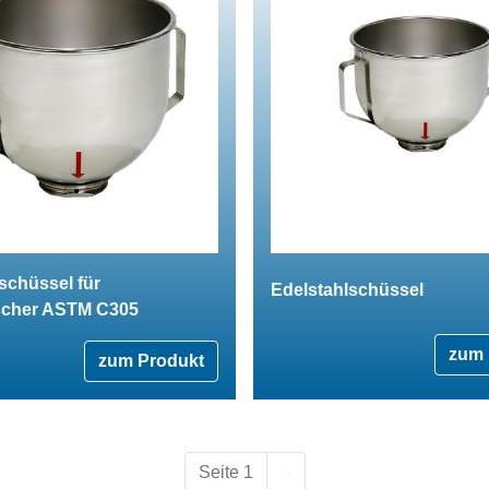
schüssel für
Edelstahlschüssel
scher ASTM C305
zum 
zum Produkt
Nächste Seite
Seite 1
››