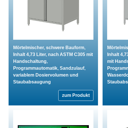
Mörtelmischer, schwere Bauform,
Mörtelmi
Inhalt 4,73 Liter, nach ASTM C305 mit
Inhalt 4,
Handschaltung,
mit Hand
Programmautomatik, Sandzulauf,
Programm
variablem Dosiervolumen und
Wasserdo
Staubabsaugung
Staubab
zum Produkt