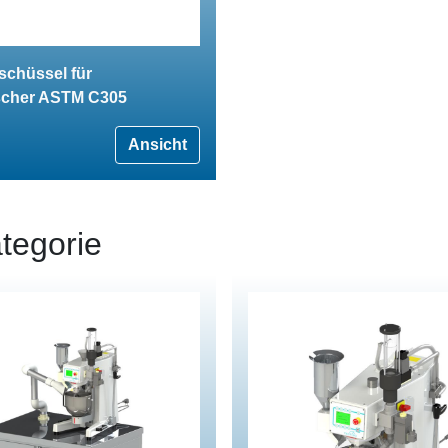
schüssel für
scher ASTM C305
Ansicht
tegorie