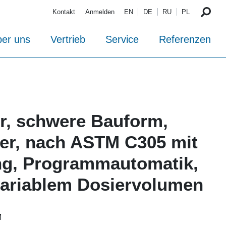
Kontakt
Anmelden
EN
DE
RU
PL
er uns
Vertrieb
Service
Referenzen
r, schwere Bauform,
iter, nach ASTM C305 mit
ng, Programmautomatik,
variablem Dosiervolumen
M