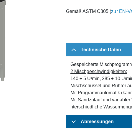
Gemäß ASTM C305
(
zur EN-Va
Technische Daten
Gespeicherte Mischprogram
2 Mischgeschwindigkeiten:
140 ± 5 U/min, 285 ± 10 U/mi
Mischschüssel und Rührer au
Mit Programmautomatik (kann
Mit Sandzulauf und variable
nterschiedliche Wassermenge
Abmessungen