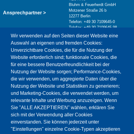
Bluhm & Feuerherdt GmbH
Motzener Straße 26 b
Ansprechpartner >
12277 Berlin
Telefon: +49 30 7109645-0
Telefax: +49 30 7109645-98
Kontaktformular >
Wir verwenden auf den Seiten dieser Website eine
info@testing.de
Auswahl an eigenen und fremden Cookies:
Unverzichtbare Cookies, die für die Nutzung der
Website erforderlich sind; funktionale Cookies, die
für eine bessere Benutzerfreundlichkeit bei der
Nutzung der Website sorgen; Performance-Cookies,
die wir verwenden, um aggregierte Daten über die
Dieser Inhalt ist blockiert, da die Google Maps
Nutzung der Website und Statistiken zu generieren;
Cookies nicht akzeptiert wurden.
und Marketing-Cookies, die verwendet werden, um
relevante Inhalte und Werbung anzuzeigen. Wenn
NUR DIE GOOGLE MAPS COOKIES
Sie "ALLE AKZEPTIEREN" wählen, erklären Sie
AKZEPTIEREN.
sich mit der Verwendung aller Cookies
einverstanden. Sie können jederzeit unter
Alle Cookies akzeptieren
"Einstellungen" einzelne Cookie-Typen akzeptieren