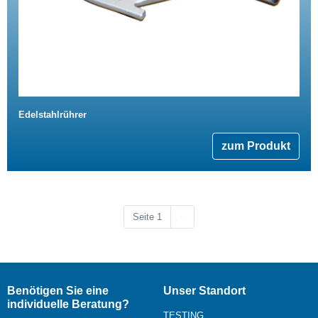
Edelstahlrührer
zum Produkt
Nächste Seite
Seite 1
››
Benötigen Sie eine
Unser Standort
individuelle Beratung?
TESTING