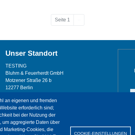
Nächste Seite
Seite 1
››
Unser Standort
TESTING
Bluhm & Feuerherdt GmbH
Motzener Straße 26 b
12277 Berlin
Telefon: +49 30 7109645-0
hl an eigenen und fremden
Telefax: +49 30 7109645-98
Website erforderlich sind;
info@testing.de
chkeit bei der Nutzung der
, um aggregierte Daten über
nd Marketing-Cookies, die
COOKIE-EINSTELLUNGEN