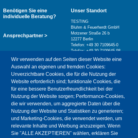
Benötigen Sie eine
Unser Standort
individuelle Beratung?
TESTING
Bluhm & Feuerherdt GmbH
Motzener Straße 26 b
Ansprechpartner >
12277 Berlin
Telefon: +49 30 7109645-0
Telefax: +49 30 7109645-98
Kontaktformular >
Wir verwenden auf den Seiten dieser Website eine
info@testing.de
Auswahl an eigenen und fremden Cookies:
Unverzichtbare Cookies, die für die Nutzung der
Website erforderlich sind; funktionale Cookies, die
für eine bessere Benutzerfreundlichkeit bei der
Nutzung der Website sorgen; Performance-Cookies,
die wir verwenden, um aggregierte Daten über die
Dieser Inhalt ist blockiert, da die Google Maps
Nutzung der Website und Statistiken zu generieren;
Cookies nicht akzeptiert wurden.
und Marketing-Cookies, die verwendet werden, um
relevante Inhalte und Werbung anzuzeigen. Wenn
NUR DIE GOOGLE MAPS COOKIES
Sie "ALLE AKZEPTIEREN" wählen, erklären Sie
AKZEPTIEREN.