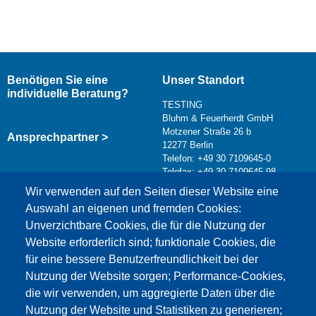
Benötigen Sie eine
Unser Standort
individuelle Beratung?
TESTING
Bluhm & Feuerherdt GmbH
Motzener Straße 26 b
Ansprechpartner >
12277 Berlin
Telefon: +49 30 7109645-0
Telefax: +49 30 7109645-98
Kontaktformular >
Wir verwenden auf den Seiten dieser Website eine
info@testing.de
Auswahl an eigenen und fremden Cookies:
Unverzichtbare Cookies, die für die Nutzung der
Website erforderlich sind; funktionale Cookies, die
für eine bessere Benutzerfreundlichkeit bei der
Nutzung der Website sorgen; Performance-Cookies,
die wir verwenden, um aggregierte Daten über die
Dieser Inhalt ist blockiert, da die Google Maps
Nutzung der Website und Statistiken zu generieren;