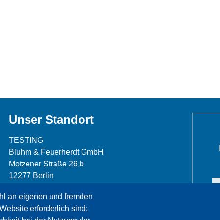
Unser Standort
TESTING
Bluhm & Feuerherdt GmbH
Motzener Straße 26 b
12277 Berlin
Telefon: +49 30 7109645-0
hl an eigenen und fremden
Telefax: +49 30 7109645-98
Website erforderlich sind;
info@testing.de