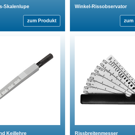
s-Skalenlupe
Winkel-Rissobservator
zum Produkt
zum 
und Keillehre
Rissbreitenmesser