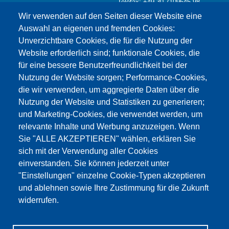
Telefax: +49 30 7109645-98
Kontaktformular >
Wir verwenden auf den Seiten dieser Website eine
info@testing.de
Auswahl an eigenen und fremden Cookies:
Unverzichtbare Cookies, die für die Nutzung der
Website erforderlich sind; funktionale Cookies, die
für eine bessere Benutzerfreundlichkeit bei der
Nutzung der Website sorgen; Performance-Cookies,
die wir verwenden, um aggregierte Daten über die
Dieser Inhalt ist blockiert, da die Google Maps
Nutzung der Website und Statistiken zu generieren;
Cookies nicht akzeptiert wurden.
und Marketing-Cookies, die verwendet werden, um
relevante Inhalte und Werbung anzuzeigen. Wenn
NUR DIE GOOGLE MAPS COOKIES
Sie "ALLE AKZEPTIEREN" wählen, erklären Sie
AKZEPTIEREN.
sich mit der Verwendung aller Cookies
einverstanden. Sie können jederzeit unter
Alle Cookies akzeptieren
"Einstellungen" einzelne Cookie-Typen akzeptieren
und ablehnen sowie Ihre Zustimmung für die Zukunft
widerrufen.
Produkte
Aktuelles
Über uns
Vertrieb
Service