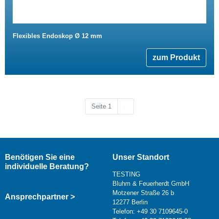
Flexibles Endoskop Ø 12 mm
zum Produkt
Nächste Seite
Seite 1
››
Benötigen Sie eine
Unser Standort
individuelle Beratung?
TESTING
Bluhm & Feuerherdt GmbH
Motzener Straße 26 b
Ansprechpartner >
12277 Berlin
Telefon: +49 30 7109645-0