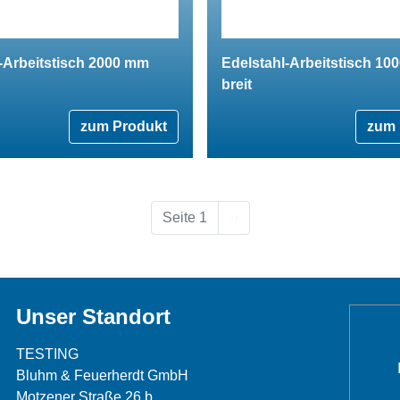
-Arbeitstisch 2000 mm
Edelstahl-Arbeitstisch 10
breit
zum Produkt
zum 
Nächste Seite
Seite 1
››
Unser Standort
TESTING
Bluhm & Feuerherdt GmbH
Motzener Straße 26 b