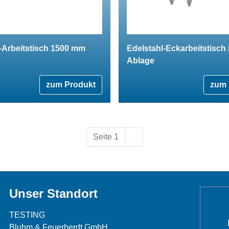
-Arbeitstisch 1500 mm
Edelstahl-Eckarbeitstisch 
Ablage
zum Produkt
zum 
Nächste Seite
Seite 1
››
Unser Standort
TESTING
Bluhm & Feuerherdt GmbH