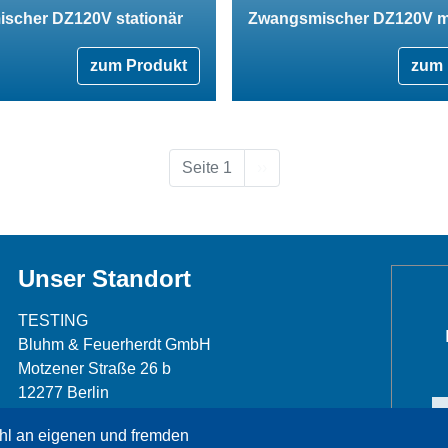
scher DZ120V stationär
Zwangsmischer DZ120V m
zum Produkt
zum 
Nächste Seite
Seite 1
››
Unser Standort
TESTING
Bluhm & Feuerherdt GmbH
Motzener Straße 26 b
12277 Berlin
Telefon: +49 30 7109645-0
hl an eigenen und fremden
Telefax: +49 30 7109645-98