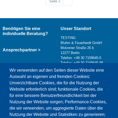
Nächste Seite
Seite 1
››
Benötigen Sie eine
Unser Standort
individuelle Beratung?
TESTING
Bluhm & Feuerherdt GmbH
Motzener Straße 26 b
Ansprechpartner >
12277 Berlin
Telefon: +49 30 7109645-0
Telefax: +49 30 7109645-98
Kontaktformular >
Wir verwenden auf den Seiten dieser Website eine
info@testing.de
Auswahl an eigenen und fremden Cookies:
Unverzichtbare Cookies, die für die Nutzung der
Website erforderlich sind; funktionale Cookies, die
für eine bessere Benutzerfreundlichkeit bei der
Nutzung der Website sorgen; Performance-Cookies,
die wir verwenden, um aggregierte Daten über die
Dieser Inhalt ist blockiert, da die Google Maps
Nutzung der Website und Statistiken zu generieren;
Cookies nicht akzeptiert wurden.