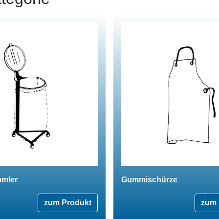
mmler
Gummischürze
zum Produkt
zum 