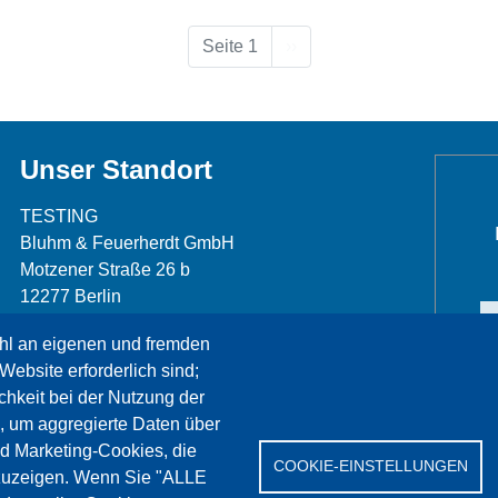
Nächste Seite
Seite 1
››
Unser Standort
TESTING
Bluhm & Feuerherdt GmbH
Motzener Straße 26 b
12277 Berlin
Telefon: +49 30 7109645-0
hl an eigenen und fremden
Telefax: +49 30 7109645-98
Website erforderlich sind;
info@testing.de
chkeit bei der Nutzung der
, um aggregierte Daten über
nd Marketing-Cookies, die
COOKIE-EINSTELLUNGEN
zuzeigen. Wenn Sie "ALLE