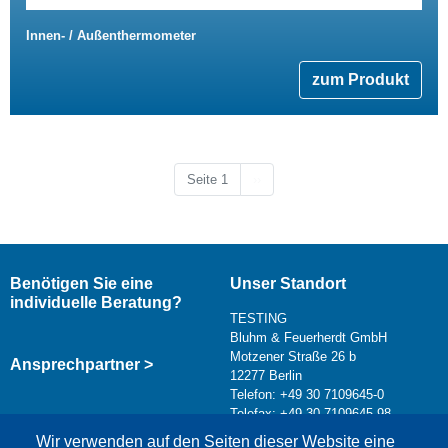
Innen- / Außenthermometer
zum Produkt
Nächste Seite
Seite 1
››
Benötigen Sie eine
Unser Standort
individuelle Beratung?
TESTING
Bluhm & Feuerherdt GmbH
Motzener Straße 26 b
Ansprechpartner >
12277 Berlin
Telefon: +49 30 7109645-0
Telefax: +49 30 7109645-98
Kontaktformular >
Wir verwenden auf den Seiten dieser Website eine