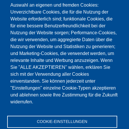
info@testing.de
Auswahl an eigenen und fremden Cookies:
Unverzichtbare Cookies, die für die Nutzung der
Website erforderlich sind; funktionale Cookies, die
für eine bessere Benutzerfreundlichkeit bei der
Nutzung der Website sorgen; Performance-Cookies,
die wir verwenden, um aggregierte Daten über die
Dieser Inhalt ist blockiert, da die Google Maps
Nutzung der Website und Statistiken zu generieren;
Cookies nicht akzeptiert wurden.
und Marketing-Cookies, die verwendet werden, um
relevante Inhalte und Werbung anzuzeigen. Wenn
NUR DIE GOOGLE MAPS COOKIES
Sie "ALLE AKZEPTIEREN" wählen, erklären Sie
AKZEPTIEREN.
sich mit der Verwendung aller Cookies
einverstanden. Sie können jederzeit unter
Alle Cookies akzeptieren
"Einstellungen" einzelne Cookie-Typen akzeptieren
und ablehnen sowie Ihre Zustimmung für die Zukunft
widerrufen.
Produkte
Aktuelles
Über uns
Vertrieb
Service
COOKIE-EINSTELLUNGEN
Referenzen
Jobs
Kontakt
Datenschutz