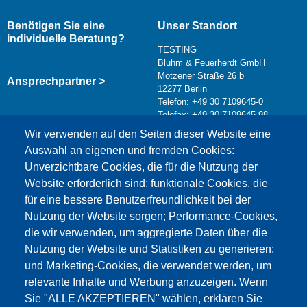
Benötigen Sie eine
Unser Standort
individuelle Beratung?
TESTING
Bluhm & Feuerherdt GmbH
Motzener Straße 26 b
Ansprechpartner >
12277 Berlin
Telefon: +49 30 7109645-0
Telefax: +49 30 7109645-98
Kontaktformular >
Wir verwenden auf den Seiten dieser Website eine
info@testing.de
Auswahl an eigenen und fremden Cookies:
Unverzichtbare Cookies, die für die Nutzung der
Website erforderlich sind; funktionale Cookies, die
für eine bessere Benutzerfreundlichkeit bei der
Nutzung der Website sorgen; Performance-Cookies,
die wir verwenden, um aggregierte Daten über die
Dieser Inhalt ist blockiert, da die Google Maps
Nutzung der Website und Statistiken zu generieren;
Cookies nicht akzeptiert wurden.
und Marketing-Cookies, die verwendet werden, um
relevante Inhalte und Werbung anzuzeigen. Wenn
NUR DIE GOOGLE MAPS COOKIES
Sie "ALLE AKZEPTIEREN" wählen, erklären Sie
AKZEPTIEREN.