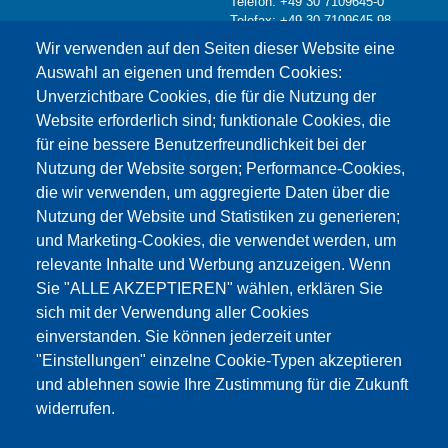
Telefon: +49 30 7109645-0
Telefax: +49 30 7109645-98
Kontaktformular >
Wir verwenden auf den Seiten dieser Website eine
info@testing.de
Auswahl an eigenen und fremden Cookies:
Unverzichtbare Cookies, die für die Nutzung der
Website erforderlich sind; funktionale Cookies, die
für eine bessere Benutzerfreundlichkeit bei der
Nutzung der Website sorgen; Performance-Cookies,
die wir verwenden, um aggregierte Daten über die
Dieser Inhalt ist blockiert, da die Google Maps
Nutzung der Website und Statistiken zu generieren;
Cookies nicht akzeptiert wurden.
und Marketing-Cookies, die verwendet werden, um
relevante Inhalte und Werbung anzuzeigen. Wenn
NUR DIE GOOGLE MAPS COOKIES
Sie "ALLE AKZEPTIEREN" wählen, erklären Sie
AKZEPTIEREN.
sich mit der Verwendung aller Cookies
einverstanden. Sie können jederzeit unter
Alle Cookies akzeptieren
"Einstellungen" einzelne Cookie-Typen akzeptieren
und ablehnen sowie Ihre Zustimmung für die Zukunft
widerrufen.