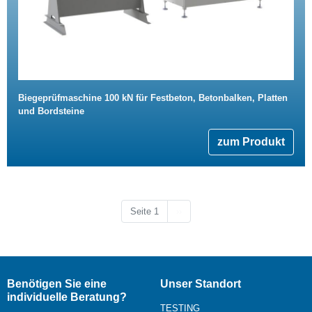
Biegeprüfmaschine 100 kN für Festbeton, Betonbalken, Platten
und Bordsteine
zum Produkt
Nächste Seite
Seite 1
››
Benötigen Sie eine
Unser Standort
individuelle Beratung?
TESTING