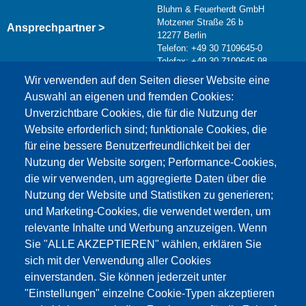
Bluhm & Feuerherdt GmbH
Motzener Straße 26 b
Ansprechpartner >
12277 Berlin
Telefon: +49 30 7109645-0
Telefax: +49 30 7109645-98
Kontaktformular >
Wir verwenden auf den Seiten dieser Website eine
info@testing.de
Auswahl an eigenen und fremden Cookies:
Unverzichtbare Cookies, die für die Nutzung der
Website erforderlich sind; funktionale Cookies, die
für eine bessere Benutzerfreundlichkeit bei der
Nutzung der Website sorgen; Performance-Cookies,
die wir verwenden, um aggregierte Daten über die
Dieser Inhalt ist blockiert, da die Google Maps
Nutzung der Website und Statistiken zu generieren;
Cookies nicht akzeptiert wurden.
und Marketing-Cookies, die verwendet werden, um
relevante Inhalte und Werbung anzuzeigen. Wenn
NUR DIE GOOGLE MAPS COOKIES
Sie "ALLE AKZEPTIEREN" wählen, erklären Sie
AKZEPTIEREN.
sich mit der Verwendung aller Cookies
einverstanden. Sie können jederzeit unter
Alle Cookies akzeptieren
"Einstellungen" einzelne Cookie-Typen akzeptieren